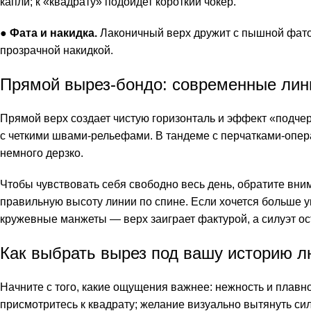
капли; к «квадрату» подойдет короткий чокер.
●
Фата и накидка.
Лаконичный верх дружит с пышной фато
прозрачной накидкой.
Прямой вырез-бондо: современные лин
Прямой верх создает чистую горизонталь и эффект «подчер
с четкими швами-рельефами. В тандеме с перчатками-опера
немного дерзко.
Чтобы чувствовать себя свободно весь день, обратите вни
правильную высоту линии по спине. Если хочется больше 
кружевные манжеты — верх заиграет фактурой, а силуэт о
Как выбрать вырез под вашу историю 
Начните с того, какие ощущения важнее: нежность и плавн
присмотритесь к квадрату; желание визуально вытянуть си