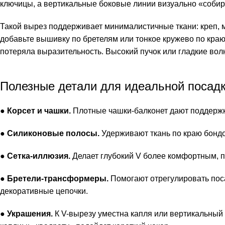
ключицы, а вертикальные боковые линии визуально «собира
Такой вырез поддерживает минималистичные ткани: креп, м
добавьте вышивку по бретелям или тонкое кружево по краю
потеряла выразительность. Высокий пучок или гладкие вол
Полезные детали для идеальной посадк
●
Корсет и чашки.
Плотные чашки-балконет дают поддержку
●
Силиконовые полосы.
Удерживают ткань по краю бондо
●
Сетка-иллюзия.
Делает глубокий V более комфортным, п
●
Бретели-трансформеры.
Помогают отрегулировать поса
декоративные цепочки.
●
Украшения.
К V-вырезу уместна капля или вертикальный 