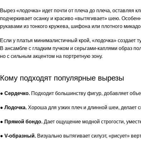
Вырез «лодочка» идет почти от плеча до плеча, оставляя 
подчеркивает осанку и красиво «вытягивает» шею. Особен
рукавами из тонкого кружева, шифона или плотного микадо
Если у платья минималистичный крой, «лодочка» создает т
В ансамбле с гладким пучком и серьгами-каплями образ п
но с сильным акцентом на портретную зону.
Кому подходят популярные вырезы
●
Сердечко.
Подходит большинству фигур, добавляет объе
●
Лодочка.
Хороша для узких плеч и длинной шеи, делает 
●
Прямой бондо.
Дает ощущение модной строгости, умест
●
V-образный.
Визуально вытягивает силуэт, «рисует» верт