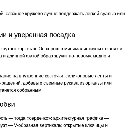
й, сложное кружево лучше поддержать легкой вуалью или
ии и уверенная посадка
кнутого корсета». Он хорош в минималистичных тканях и
 и длинной фатой образ звучит по-новому, модно и
мание на внутренние косточки, силиконовые ленты и
украшений, добавьте съемные рукава из органзы или
станется собранным.
любви
ость — тогда «сердечко»; архитектурная графика —
луэт — V-образная вертикаль; открытые ключицы и