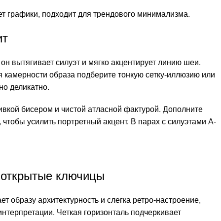
ет графики, подходит для трендового минимализма.
ит
он вытягивает силуэт и мягко акцентирует линию шеи.
я камерности образа подберите тонкую сетку-иллюзию или
но деликатно.
вкой бисером и чистой атласной фактурой. Дополните
чтобы усилить портретный акцент. В парах с силуэтами А-
и открытые ключицы
т образу архитектурность и слегка ретро-настроение,
нтерпретации. Четкая горизонталь подчеркивает