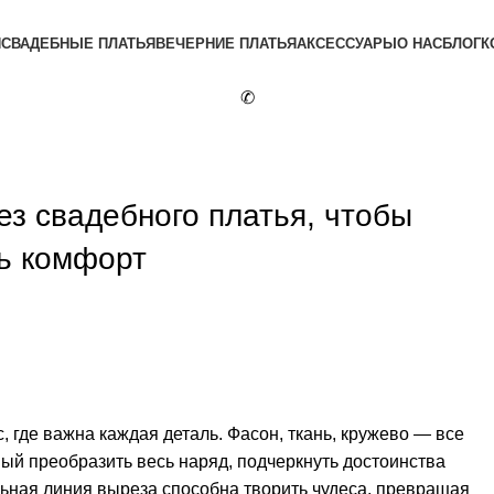
Я
СВАДЕБНЫЕ ПЛАТЬЯ
ВЕЧЕРНИЕ ПЛАТЬЯ
АКСЕССУАРЫ
О НАС
БЛОГ
К
✆
ез свадебного платья, чтобы
ть комфорт
 где важна каждая деталь. Фасон, ткань, кружево — все
ный преобразить весь наряд, подчеркнуть достоинства
ильная линия выреза способна творить чудеса, превращая