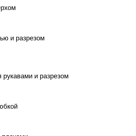
ерхом
дью и разрезом
 рукавами и разрезом
 юбкой