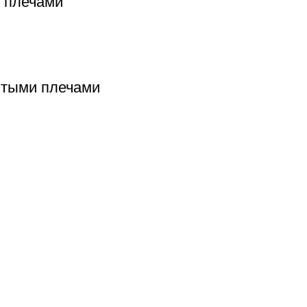
 плечами
ытыми плечами
К
Свадебные и вечерние платья
С
М
1
+
сти
i