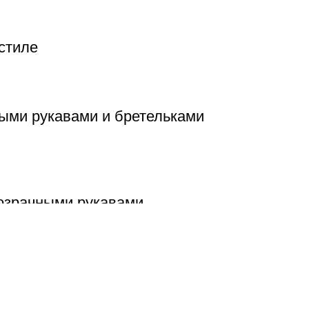
стиле
ыми рукавами и бретельками
озрачными рукавами
К
Свадебные и вечерние платья
С