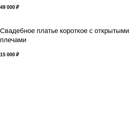
49 000
₽
Свадебное платье короткое с открытыми
плечами
15 000
₽
Популярные страницы:
Свадебные платья
Вечерние платья
Аксессуары
Портфолио
Политика конфиденциальности
⭐⭐⭐⭐⭐ Яндекс отзывы