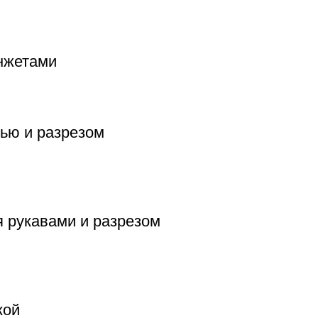
нжетами
дью и разрезом
 рукавами и разрезом
кой