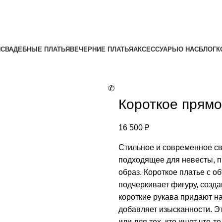
Я
СВАДЕБНЫЕ ПЛАТЬЯ
ВЕЧЕРНИЕ ПЛАТЬЯ
АКСЕССУАРЫ
О НАС
БЛОГ
К
✆
Короткое прямо
16 500
₽
Стильное и современное св
подходящее для невесты, 
образ. Короткое платье с 
подчеркивает фигуру, созд
короткие рукава придают на
добавляет изысканности. Э
или для тех, кто ищет что-