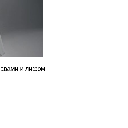
кавами и лифом
К
Свадебные и вечерние платья
С
М
1