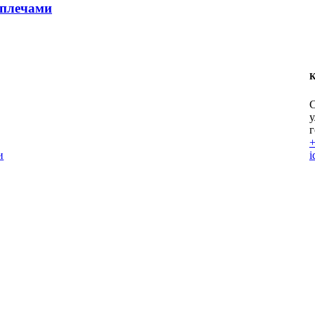
 плечами
Свадебные и вечерние платья
К
С
у
г
+
и
i