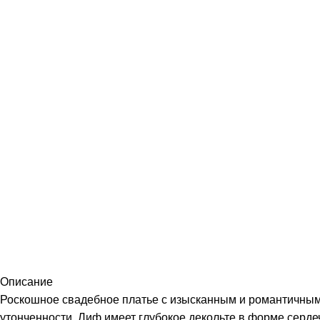
Описание
Роскошное свадебное платье с изысканным и романтичным
утонченности. Лиф имеет глубокое декольте в форме серде