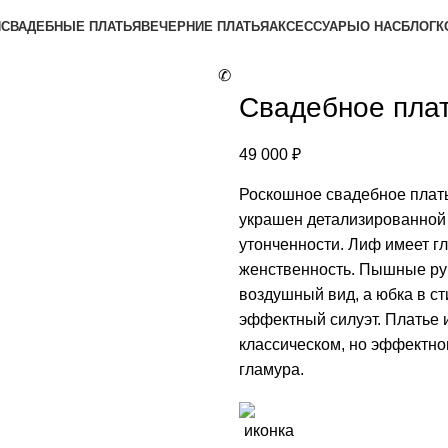
Я
СВАДЕБНЫЕ ПЛАТЬЯ
ВЕЧЕРНИЕ ПЛАТЬЯ
АКСЕССУАРЫ
О НАС
БЛОГ
К
✆
Свадебное пла
49 000
₽
Роскошное свадебное плать
украшен детализированной 
утонченности. Лиф имеет гл
женственность. Пышные рук
воздушный вид, а юбка в с
эффектный силуэт. Платье 
классическом, но эффектно
гламура.