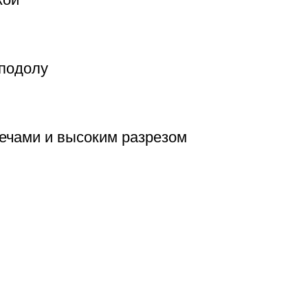
 подолу
ечами и высоким разрезом
Свадебные и вечерние платья
ти