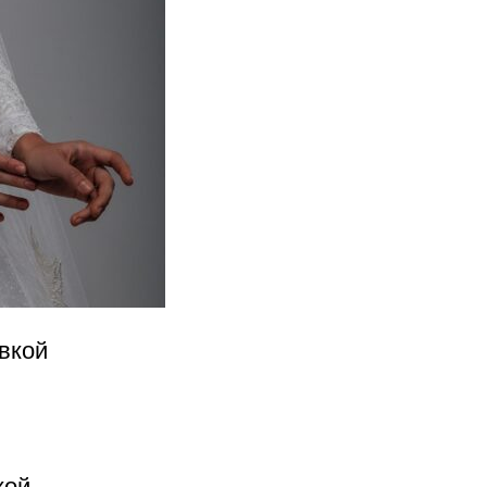
вкой
кой