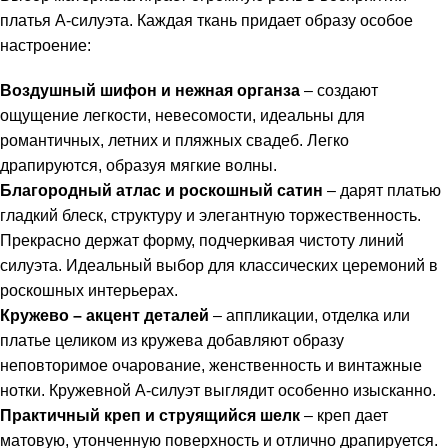
платья А-силуэта. Каждая ткань придает образу особое
настроение:
Воздушный шифон и нежная органза
– создают
ощущение легкости, невесомости, идеальны для
романтичных, летних и пляжных свадеб. Легко
драпируются, образуя мягкие волны.
Благородный атлас и роскошный сатин
– дарят платью
гладкий блеск, структуру и элегантную торжественность.
Прекрасно держат форму, подчеркивая чистоту линий
силуэта. Идеальный выбор для классических церемоний в
роскошных интерьерах.
Кружево – акцент деталей
– аппликации, отделка или
платье целиком из кружева добавляют образу
неповторимое очарование, женственность и винтажные
нотки. Кружевной А-силуэт выглядит особенно изысканно.
Практичный креп и струящийся шелк
– креп дает
матовую, утонченную поверхность и отлично драпируется.