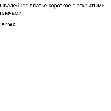
Свадебное платье короткое с открытыми
плечами
15 000
₽
Популярные страницы:
Свадебные платья
Вечерние платья
Аксессуары
Портфолио
Политика конфиденциальности
⭐⭐⭐⭐⭐ Яндекс отзывы
Свадебные и вечерние платья