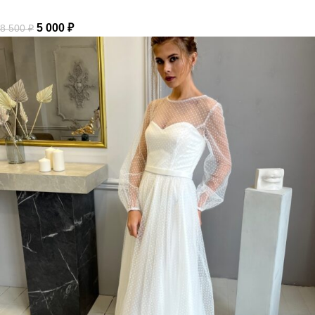
5 000
₽
8 500
₽