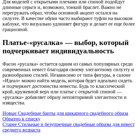
Для моделей с открытыми плечами или спиной подойдут
длинные серьги и, возможно, тонкий браслет. Важно не
перегружать образ, чтобы основной акцент остался на
силуэте. В качестве обуви часто выбирают туфли на высоком
каблуке, что визуально удлиняет фигуру и делает ее еще более
грациозной.
Платье-«русалка» — выбор, который
подчеркивает индивидуальность
Фасон «русалка» остается одним из самых популярных среди
современных невест благодаря своему элегантному силуэту и
разнообразию стилей. Независимо от типа фигуры, в салоне
«Идеал» можно найти модель, которая будет идеально сидеть
и подчеркнет достоинства невесты. Будь то классический
крой, кружевной верх или платье с открытой спиной —
«русалка» добавляет образу неповторимой элегантности и
изящества.
Новые
Свадебные банты для шикарного свадебного образа
Обратно к списку
Старее
Стильные и безупречные свадебные образы для невест
среднего возраста